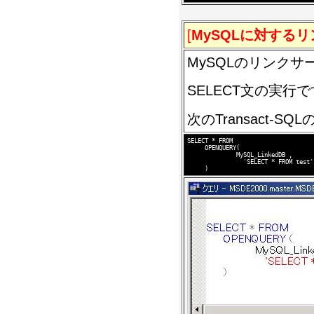
[
MySQLに対する
MySQLのリンク
SELECT文の実行
次のTransact-SQ
SELECT * FROM 

     OPENQUERY(

              MySQL_LinkedDB ,  

                'SELECT * FROM test'
