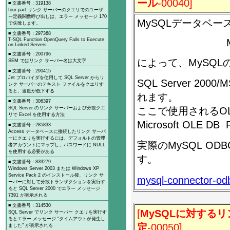
ール
-00040]
■ 文書番号：319138
four-part リンク サーバーのクエリでのユーザ
ー定義関数呼び出しは、エラー メッセージ 170
MySQLデータベ
で失敗します。
■ 文書番号：297368
T-SQL Function OpenQuery Fails to Execute
on Linked Servers
■ 文書番号：200796
によって、MySQL
SEM ではリンク サーバー名は大文字
■ 文書番号：290415
Jet プロバイダを使用して SQL Server からリ
SQL Server 2
ンク サーバーのテキスト ファイルをクエリす
ると、速度が低下する
れます。
■ 文書番号：306397
ここで使用されるOL
SQL Server のリンク サーバーおよび分散クエ
リで Excel を使用する方法
Microsoft OLE DB
■ 文書番号：285833
Access データベースに接続したリンク サーバ
ーにクエリを実行するには、デフォルトの管理
実際のMySQL OD
者アカウントにマップし、パスワードに NULL
を使用する必要がある
す。
■ 文書番号：839279
Windows Server 2003 または Windows XP
Service Pack 2 のインストール後、リンク サ
mysql-connector-od
ーバーに対して分散トランザクションを実行す
ると SQL Server 2000 でエラー メッセージ
7391 が表示される
■ 文書番号：314530
[
MySQLに対する
SQL Server でリンク サーバー クエリを実行す
るとエラー メッセージ "タイムアウトが発生し
定
-00050]
ました" が表示される