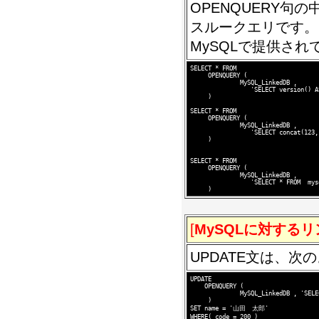
OPENQUERY句
スルークエリです。
MySQLで提供さ
SELECT * FROM 

     OPENQUERY (

              MySQL_LinkedDB ,  

                 'SELECT version() A
     )

SELECT * FROM 

     OPENQUERY (

              MySQL_LinkedDB ,  

                 'SELECT concat(123,
     )

SELECT * FROM 

     OPENQUERY (

              MySQL_LinkedDB ,  

                 'SELECT * FROM  mys
[
MySQLに対する
UPDATE文は、次
UPDATE 

    OPENQUERY (

              MySQL_LinkedDB , 'SELE
     )

SET name = '山田　太郎'
