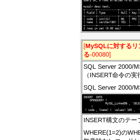
Query OK, 0 rows affected (0.02 sec)

mysql> desc test;

+-------+-------------+------+-----+
| Field | Type        | Null | Key |
+-------+-------------+------+-----+
| code  | int(11)     | NO   | PRI |
| name  | varchar(80) | YES  |     |
+-------+-------------+------+-----+
[
MySQLに対する
る
-00080]
SQL Server 2
（INSERT命令の実
SQL Server 20
INSERT  INTO

    OPENQUERY (

              MySQL_LinkedDB , 'SELE
     )

INSERT構文のテ
WHERE(1=2)