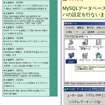
■ 文書番号：827805
コンピュータが同じドメインで実行されていな
MySQLデータベー
い場合に MSDTC による相互認証が失敗する
バの設定を行ないま
■ 文書番号：270119
Error messages when you perform an
UPDATE, INSERT, or DELETE Transact-SQL
statement on a remote table by using the
OpenQuery function: "7357" and "7320"
■ 文書番号：218592
OLAP サーバーを使用して SQL Server 分散ク
エリを実行する方法
■ 文書番号：321686
Excel から SQL Server にデータをインポート
する方法
■ 文書番号：286370
OpenQuery 関数は、8,000文字を超えるクエリ
に失敗します
■ 文書番号：303774
SQL Server Books Online の「サーバーの名前
の変更」における記述の不備について
■ 文書番号：296711
"Unspecified error" Error 7399 Using
OPENROWSET Against Jet Database
■ 文書番号：252225
名前付きインスタンスへの分散クエリでエラー
が発生する
■ Microsoft SQL Server 2000 の分散クエリ:
OLE DB 接続