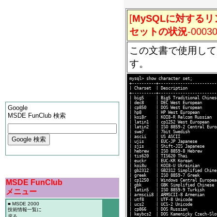
[
MySQLに対する
セットの状況
-00030
この文書で使用して
す。
mysql> show character set;

+----------+------------------------
| Charset  | Description            
+----------+------------------------
| big5     | Big5 Traditional Chines
| dec8     | DEC West European      
Google
| cp850    | DOS West European      
| hp8      | HP West European       
MSDE FunClub 検索
| koi8r    | KOI8-R Relcom Russian  
| latin1   | cp1252 West European   
| latin2   | ISO 8859-2 Central Euro
| swe7     | 7bit Swedish           
| ascii    | US ASCII               
| ujis     | EUC-JP Japanese        
| sjis     | Shift-JIS Japanese     
| hebrew   | ISO 8859-8 Hebrew      
| tis620   | TIS620 Thai            
| euckr    | EUC-KR Korean          
| koi8u    | KOI8-U Ukrainian       
| gb2312   | GB2312 Simplified Chine
| greek    | ISO 8859-7 Greek       
| cp1250   | Windows Central Europea
MSDE FunClub
| gbk      | GBK Simplified Chinese 
メニュー
| latin5   | ISO 8859-9 Turkish     
| armscii8 | ARMSCII-8 Armenian     
| utf8     | UTF-8 Unicode          
■ MSDE 2000
| ucs2     | UCS-2 Unicode          
技術情報一覧に
| cp866    | DOS Russian            
| keybcs2  | DOS Kamenicky Czech-Slo
戻る