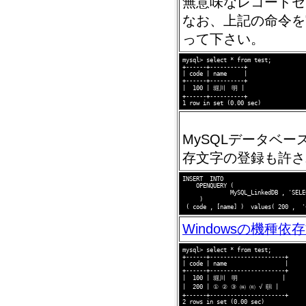
無意味なレコードセ
なお、上記の命令を
って下さい。
mysql> select * from test;

+------+----------+

| code | name     |

+------+----------+

|  100 | 堀川　明 |

+------+----------+

MySQLデータベー
存文字の登録も許さ
INSERT  INTO

    OPENQUERY (

              MySQL_LinkedDB , 'SELE
     )

Windowsの機種
mysql> select * from test;

+------+----------------------+

| code | name                 |

+------+----------------------+

|  100 | 堀川　明             |

|  200 | ① ② ③ ㈱ ㈲ √ ㍼ |

+------+----------------------+
