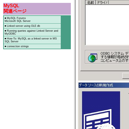
MySQL
関連ページ
■ MySQL Forums
Microsoft SQL Server
■ Linked server using OLE db
■ Running queries against Linked Server and
MyODBC
■ How-To: MySQL as a linked server in MS
SQL Server
■ connection strings