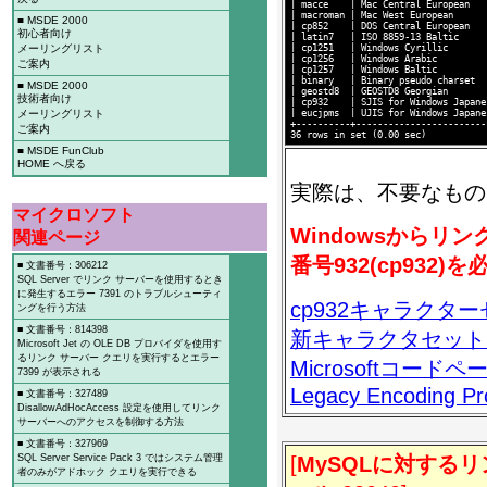
| macce    | Mac Central European   
| macroman | Mac West European      
■ MSDE 2000
| cp852    | DOS Central European   
初心者向け
| latin7   | ISO 8859-13 Baltic     
メーリングリスト
| cp1251   | Windows Cyrillic       
| cp1256   | Windows Arabic         
ご案内
| cp1257   | Windows Baltic         
| binary   | Binary pseudo charset  
■ MSDE 2000
| geostd8  | GEOSTD8 Georgian       
技術者向け
| cp932    | SJIS for Windows Japane
メーリングリスト
| eucjpms  | UJIS for Windows Japane
+----------+------------------------
ご案内
■ MSDE FunClub
HOME へ戻る
実際は、不要なもの
マイクロソフト
Windowsから
関連ページ
番号932(cp932
■ 文書番号：306212
SQL Server でリンク サーバーを使用するとき
に発生するエラー 7391 のトラブルシューティ
cp932キャラクタ
ングを行う方法
■ 文書番号：814398
新キャラクタセット cp9
Microsoft Jet の OLE DB プロバイダを使用す
るリンク サーバー クエリを実行するとエラー
Microsoftコードペ
7399 が表示される
Legacy Encoding Pr
■ 文書番号：327489
DisallowAdHocAccess 設定を使用してリンク
サーバーへのアクセスを制御する方法
■ 文書番号：327969
SQL Server Service Pack 3 ではシステム管理
[
MySQLに対する
者のみがアドホック クエリを実行できる