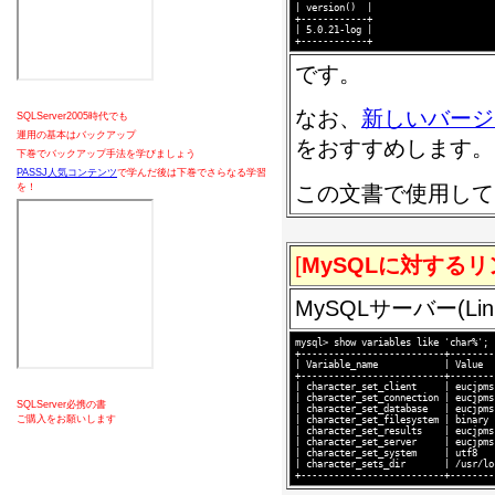
| version()  |

+------------+

| 5.0.21-log |

です。
なお、
新しいバージ
SQLServer2005時代でも
運用の基本はバックアップ
をおすすめします。
下巻でバックアップ手法を学びましょう
PASSJ人気コンテンツ
で学んだ後は下巻でさらなる学習
この文書で使用してい
を！
[
MySQLに対する
MySQLサーバー(
mysql> show variables like 'char%';

+--------------------------+--------
| Variable_name            | Value  
+--------------------------+--------
| character_set_client     | eucjpms
| character_set_connection | eucjpms
SQLServer必携の書
| character_set_database   | eucjpms
ご購入をお願いします
| character_set_filesystem | binary 
| character_set_results    | eucjpms
| character_set_server     | eucjpms
| character_set_system     | utf8   
| character_sets_dir       | /usr/lo