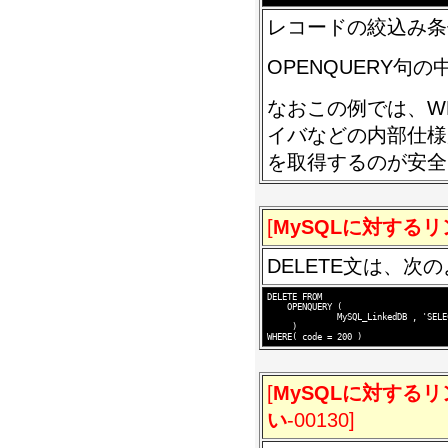
レコードの絞込み条件
OPENQUERY句
なおこの例では、W
イバなどの内部仕様
を取得するのが安全
[
MySQLに対する
DELETE文は、次
DELETE FROM 

    OPENQUERY (

              MySQL_LinkedDB , 'SELE
     )

[
MySQLに対するリン
い
-00130]