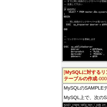
-- すでに同じ名前のリンクサーバーが登録
-- 注意して下さい

--

IF EXISTS(

    SELECT * FROM master.dbo.sysserv
)

BEGIN

  -- 同じ名前のリンクサーバーが見つかり
  EXEC  sp_dropserver @server = @SRVN
END

--

-- リンクサーバーを登録します

--

EXEC  sp_addlinkedserver 

      @server         = @SRVName, 

      @srvproduct     = 'MySQL',

      @provider       = 'MSDASQL', 

      @datasrc        = @DSN

[
MySQLに対するリ
テーブルの作成
-000
MySQLのSAMP
MySQL上で、次の
mysql> create table test ( code int 