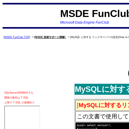
MSDE FunClu
Microsoft Data Engine FunClub
[MSDE FunClub TOP]
>
[MSDE 技術サポート情報]
> [MySQL に対する リンクサーバーの設定(How to Link
MySQLに対
SQLServer2005時代でも
開発の基本は T-SQL
上巻で T-SQL の基礎作り
[
MySQLに対する
この文書で使用して
mysql> select version();

+------------+
