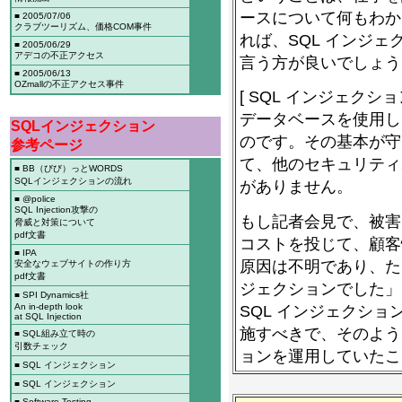
ースについて何もわか
■ 2005/07/06
クラブツーリズム、価格COM事件
れば、SQL インジ
■ 2005/06/29
アデコの不正アクセス
言う方が良いでしょう
■ 2005/06/13
OZmallの不正アクセス事件
[ SQL インジェクシ
データベースを使用し
SQLインジェクション
のです。その基本が守
参考ページ
て、他のセキュリティ
■ BB（びび）っとWORDS
SQLインジェクションの流れ
がありません。
■ @police
SQL Injection攻撃の
もし記者会見で、被害
脅威と対策について
pdf文書
コストを投じて、顧客
■ IPA
原因は不明であり、た
安全なウェブサイトの作り方
pdf文書
ジェクションでした」
■ SPI Dynamics社
SQL インジェクシ
An in-depth look
at SQL Injection
施すべきで、そのよう
■ SQL組み立て時の
引数チェック
ョンを運用していたこ
■ SQL インジェクション
■ SQL インジェクション
■ Software Testing