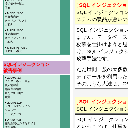
■ MSDE 2000
技術情報一覧に
[
SQL インジェクショ
戻る
SQL インジェクシ
■ MSDE 2000
初心者向け
ステムの製品が悪いの
メーリングリスト
ご案内
SQL インジェクシ
■ MSDE 2000
技術者向け
ません。データベース
メーリングリスト
ご案内
攻撃を仕掛けようと思
■ MSDE FunClub
け、SQL インジェ
HOME へ戻る
攻撃手法です。
SQLインジェクション
ただ世間一般の大多数
被害事例
ティホールを利用した
■ 2006/2/13
インターネット書店
そのような人達は、O
個人情報流出
再調査の結果
新たに9000件
発覚
[
SQL インジェクショ
■ 2005/11/24
ワコールオンライン
SQL インジェクシ
ショップ
不正アクセス
SQL インジェクシ
■ 2005/08/09
静岡新聞社の情報サイト
ということは、仕事を
情報流出