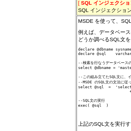
[
SQL インジェクショ
SQL インジェクシ
MSDE を使って、S
例えば、データベース
どうか調べるSQL文
declare @dbname sysname
declare @sql    varchar
--検索を行なうデータベース
select @dbname = 'maste
--この組み立てたSQL文に、
--MSDE のSQL文の文法に
select @sql  =  'selec
                      +
--SQL文の実行

exec( @sql  )

上記のSQL文を実行