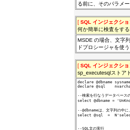
る前に、そのパラメー
[
SQL インジェクショ
何か簡単に検査をする
MSDE の場合、文字列
ドプロシージャを使う
[
SQL インジェクショ
sp_executes
declare @dbname sysname
declare @sql    nvarcha
--検索を行なうデータベース
select @dbname = 'UnK
--@dbnameは、文字列の中
select @sql  =  N'selec
                      
--SQL文の実行
