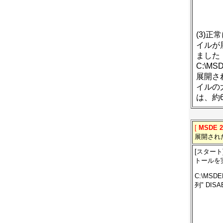
(3)正
イルが
ました
C:\MS
展開さ
イルの
は、約
[
MSDE 
展開され
[スター
トールを
C:\MSD
列" DISA