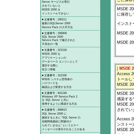
Server サービスが実行
されていないと
MSDE 
MSDE 2000 を
インストールできない
に保存し
■ 文書番号：290211
インスト
最新のSQLServer 2000
Service Pack の入手方法
MSDE 
■ 文書番号：306908
SQL Server 2000
Service Pack で修正された
MSDE 
不具合の一覧
■ 文書番号：321518
MSDE 2000 を
アプリケーションの
データベース エンジンとして
選択する際に
[
MSDE 
役立つ情報
Acces
■ 文書番号：322336
トールし
MSDE システム管理者の
パスワードを
MSDE 2
確認および変更する方法
MSDE 20
■ 文書番号：841249
Windows XP Service Pack 2
感染する
を SQL Server と共に
MSDE 2
使用するように構成する方法
されてい
■ 文書番号：889615
SQL Server 2000 に
接続するときに "SQL Server の
Acces
信頼関係接続に関連付け
ンストー
られていません" というエラー
MSDE 
メッセージが表示されることがある