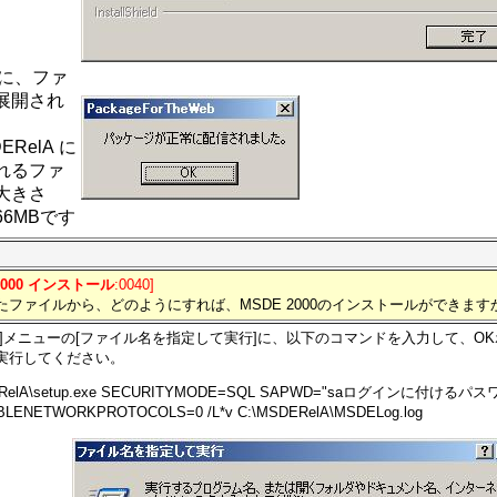
常に、ファ
展開され
DERelA に
れるファ
大きさ
66MBです
2000 インストール
:0040]
たファイルから、どのようにすれば、MSDE 2000のインストールができます
ト]メニューの[ファイル名を指定して実行]に、以下のコマンドを入力して、O
実行してください。
ERelA\setup.exe SECURITYMODE=SQL SAPWD="saログインに付ける
BLENETWORKPROTOCOLS=0 /L*v C:\MSDERelA\MSDELog.log