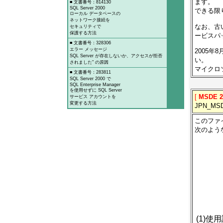
ます。
■ 文書番号：814130
SQL Server 2000
できる限り
ローカル データベースの
ネットワーク接続を
なお、古い
セキュリティで
保護する方法
ービスパ
■ 文書番号：328306
エラー メッセージ
2005年
SQL Server が存在しないか、アクセスが拒否
い。
されました" の原因
マイクロソ
■ 文書番号：283811
SQL Server 2000 で
SQL Enterprise Manager
を使用せずに SQL Server
[
MSDE 
サービス アカウントを
変更する方法
JPN_M
このファイ
次のよう
(1)使