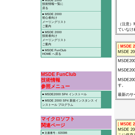
■ MSDE 2000
技術情報一覧に
戻る
■ MSDE 2000
初心者向け
メーリングリスト
（注意）M
ご案内
ていなけ
■ MSDE 2000
技術者向け
メーリングリスト
ご案内
[
MSDE 
■ MSDE FunClub
MSDE 2
HOME へ戻る
MSDE2
MSDE20
MSDE FunClub
MSDE20
技術情報
す。
参照メニュー
最新のサ
■ MSDE2000 SP4 インストール
■ MSDE 2000 SP4 新規インスタンス イ
ンストール プログラム
マイクロソフト
[
MSDE 
関連ページ
MSDE 
■ 文書番号：829386
こに保存