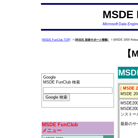
MSDE 
Microsoft Data Engi
[MSDE FunClub TOP]
>
[MSDE 技術サポート情報]
> [MSDE 2000 Rel
【M
MSD
Google
MSDE FunClub 検索
[
MSDE 
MSDE 
MSDE
MSDE20
ンストー
最新のサ
MSDE FunClub
メニュー