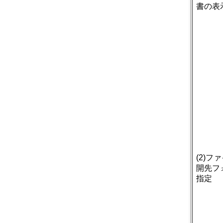
書の表
(2)フ
開先フ
指定