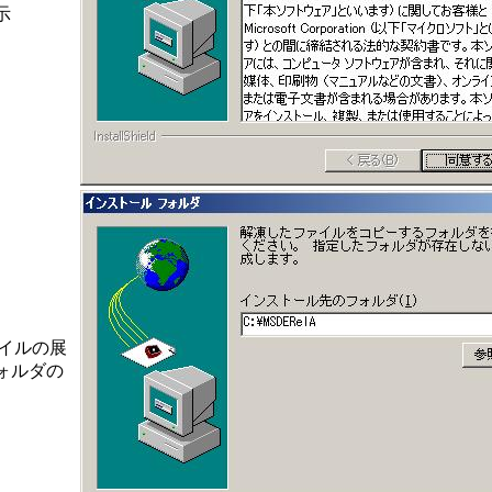
示
ァイルの展
ォルダの