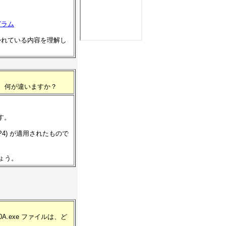
グラム
で書かれている内容を理解し
00 は、何が違いますか？
です。
(SP4) が適用されたもので
しょう。
0A.exe ファイルは、ど